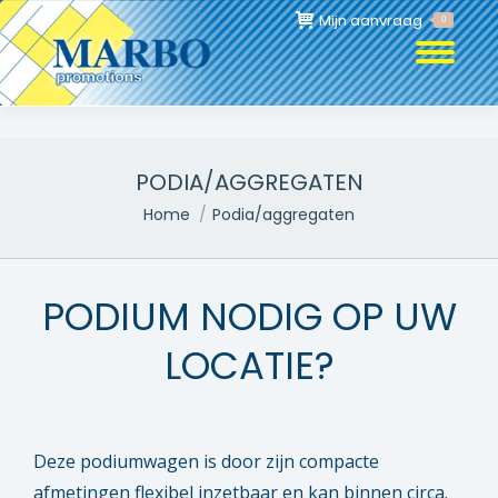
Mijn aanvraag
0
PODIA/AGGREGATEN
Je bent hier:
Home
Podia/aggregaten
PODIUM NODIG OP UW
LOCATIE?
Deze podiumwagen is door zijn compacte
afmetingen flexibel inzetbaar en kan binnen circa.