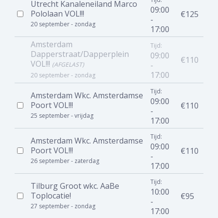
Utrecht Kanaleneiland Marco
09:00
Pololaan VOL!!!
€125
-
20 september - zondag
17:00
Amsterdam
Tijd:
Dapperstraat/Dapperplein
09:00
€110
VOL!!!
-
(AFGELAST)
17:00
20 september - zondag
Tijd:
Amsterdam Wkc. Amsterdamse
09:00
Poort VOL!!!
€110
-
25 september - vrijdag
17:00
Tijd:
Amsterdam Wkc. Amsterdamse
09:00
Poort VOL!!!
€110
-
26 september - zaterdag
17:00
Tijd:
Tilburg Groot wkc. AaBe
10:00
Toplocatie!
€95
-
27 september - zondag
17:00