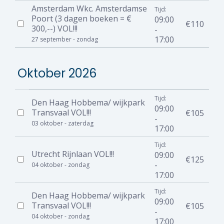
Amsterdam Wkc. Amsterdamse
Tijd:
Poort (3 dagen boeken = €
09:00
€110
300,--) VOL!!!
-
17:00
27 september - zondag
Oktober 2026
Tijd:
Den Haag Hobbema/ wijkpark
09:00
Transvaal VOL!!!
€105
-
03 oktober - zaterdag
17:00
Tijd:
Utrecht Rijnlaan VOL!!!
09:00
€125
-
04 oktober - zondag
17:00
Tijd:
Den Haag Hobbema/ wijkpark
09:00
Transvaal VOL!!!
€105
-
04 oktober - zondag
17:00