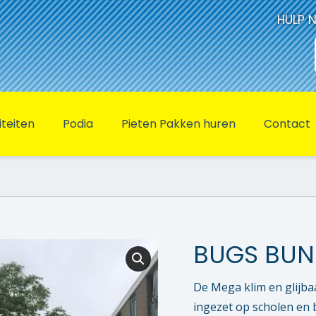
HULP 
iteiten
Podia
Pieten Pakken huren
Contact
BUGS BUN
De Mega klim en glijba
ingezet op scholen en 