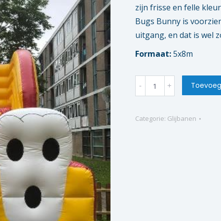
zijn frisse en felle kl
Bugs Bunny is voorzien
uitgang, en dat is wel z
Formaat:
5x8m
Bugs
Toevoeg
bunny
glijbaan
Categorie:
Glijbanen
quantity