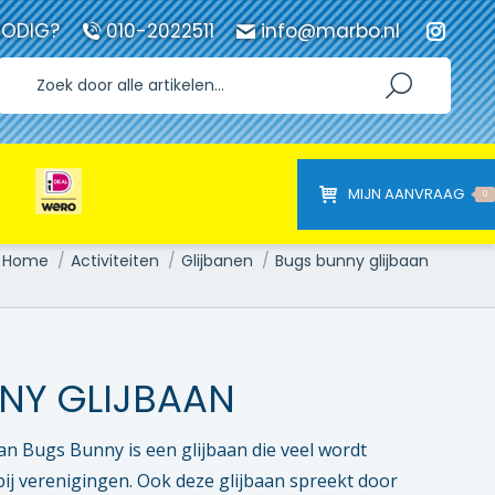
NODIG?
010-2022511
info@marbo.nl
Instag
page
opens
in
new
windo
MIJN AANVRAAG
0
Je bent hier:
Home
Activiteiten
Glijbanen
Bugs bunny glijbaan
NY GLIJBAAN
an Bugs Bunny is een glijbaan die veel wordt
bij verenigingen. Ook deze glijbaan spreekt door