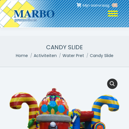
Mijn aanvraag
0
CANDY SLIDE
Je bent hier:
Home
Activiteiten
Water Pret
Candy Slide