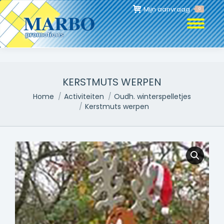
Mijn aanvraag
0
KERSTMUTS WERPEN
Je bent hier:
Home
Activiteiten
Oudh. winterspelletjes
Kerstmuts werpen