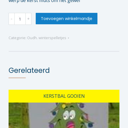
werp de kerst muts om het gewei
Kerstmuts
Toevoegen winkelmandje
werpen
quantity
Categorie:
Oudh. winterspelletjes
Gerelateerd
KERSTBAL GOOIEN