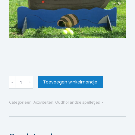
Piratenkoppen
Toevoegen winkelmandje
gooien
quantity
Categorieën:
Activiteiten
,
Oudhollandse spelletjes