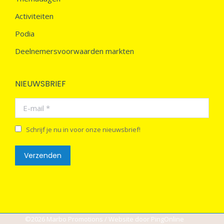
Activiteiten
Podia
Deelnemersvoorwaarden markten
NIEUWSBRIEF
E-mail *
Schrijf je nu in voor onze nieuwsbrief!
Verzenden
©2026 Marbo Promotions / Website door
PingOnline