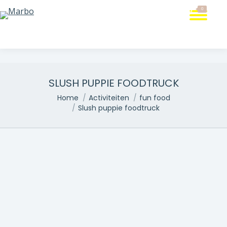
Mijn aanvraag
0
SLUSH PUPPIE FOODTRUCK
Je bent hier:
Home
Activiteiten
fun food
Slush puppie foodtruck