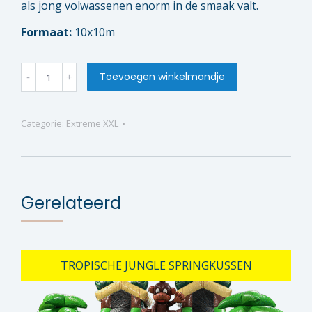
als jong volwassenen enorm in de smaak valt.
Formaat:
10x10m
Tower
Toevoegen winkelmandje
jump
quantity
Categorie:
Extreme XXL
Gerelateerd
TROPISCHE JUNGLE SPRINGKUSSEN