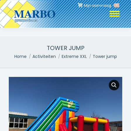
Mijn aanvraag
0
TOWER JUMP
Je bent hier:
Home
Activiteiten
Extreme XXL
Tower jump