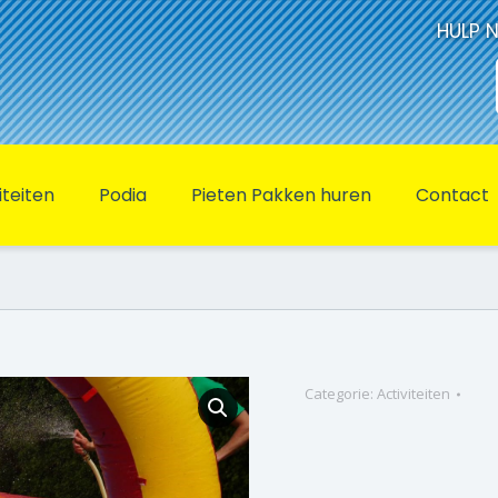
HULP 
iteiten
Podia
Pieten Pakken huren
Contact
Categorie:
Activiteiten