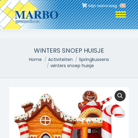
Mijn aanvraag
0
WINTERS SNOEP HUISJE
Je bent hier:
Home
Activiteiten
Springkussens
winters snoep huisje