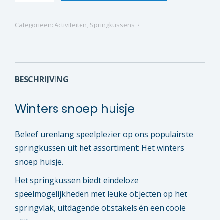
snoep
huisje
Categorieën:
Activiteiten
,
Springkussens
quantity
BESCHRIJVING
Winters snoep huisje
Beleef urenlang speelplezier op ons populairste
springkussen uit het assortiment: Het winters
snoep huisje.
Het springkussen biedt eindeloze
speelmogelijkheden met leuke objecten op het
springvlak, uitdagende obstakels én een coole