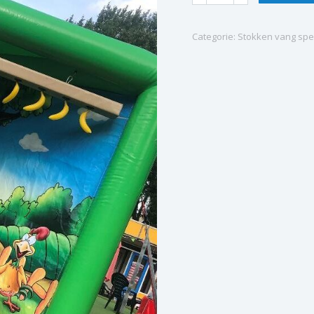
vangen
(tropische)
Categorie:
Stokken vang spe
quantity