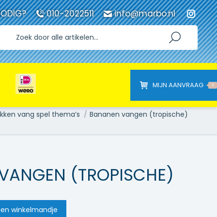
NODIG?
010-2022511
info@marbo.nl
Instag
page
opens
in
new
windo
MIJN AANVRAAG
0
kken vang spel thema’s
Bananen vangen (tropische)
VANGEN (TROPISCHE)
en winkelmandje