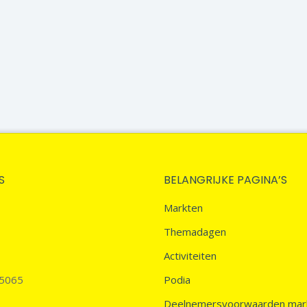
S
BELANGRIJKE PAGINA’S
Markten
Themadagen
Activiteiten
45065
Podia
Deelnemersvoorwaarden mar