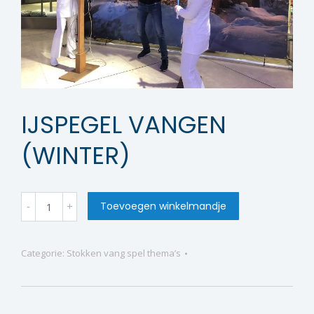
IJSPEGEL VANGEN
(WINTER)
Ijspegel
Toevoegen winkelmandje
vangen
(winter)
Categorie:
Stokken vang spel thema’s
quantity