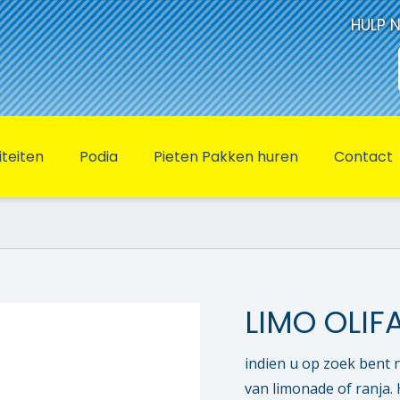
HULP 
iteiten
Podia
Pieten Pakken huren
Contact
LIMO OLIF
indien u op zoek bent 
van limonade of ranja. 