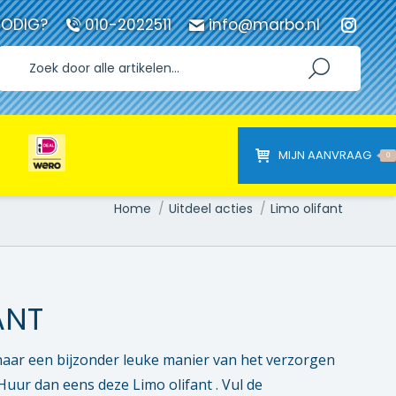
NODIG?
010-2022511
info@marbo.nl
Instag
page
opens
in
new
windo
MIJN AANVRAAG
0
Je bent hier:
Home
Uitdeel acties
Limo olifant
ANT
naar een bijzonder leuke manier van het verzorgen
Huur dan eens deze Limo olifant . Vul de