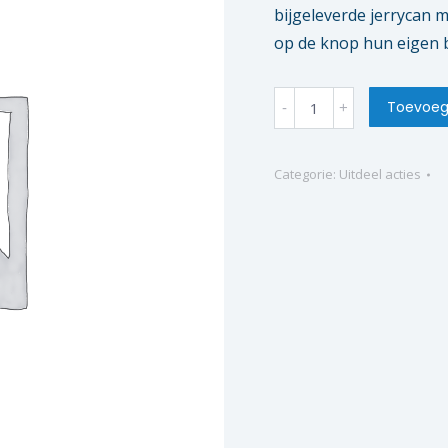
bijgeleverde jerrycan 
op de knop hun eigen b
Limo
Toevoeg
olifant
quantity
Categorie:
Uitdeel acties