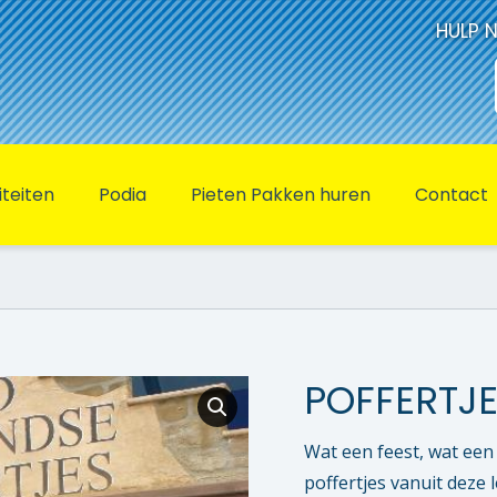
HULP 
iteiten
Podia
Pieten Pakken huren
Contact
POFFERTJ
Wat een feest, wat een 
poffertjes vanuit deze