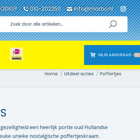
NODIG?
010-2022511
info@marbo.nl
Instag
page
opens
in
new
windo
MIJN AANVRAAG
0
Je bent hier:
Home
Uitdeel acties
Poffertjes
ES
gezelligheid een heerlijk portie oud Hollandse
 leuke unieke nostalgische poffertjeskraam.