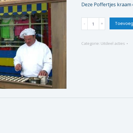
Deze Poffertjes kraam 
Poffertjes
Toevoeg
quantity
Categorie:
Uitdeel acties