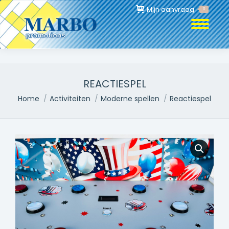
Mijn aanvraag
0
REACTIESPEL
Je bent hier:
Home
Activiteiten
Moderne spellen
Reactiespel